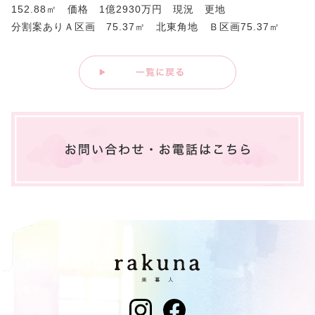
152.88㎡ 価格 1億2930万円 現況 更地
分割案ありＡ区画 75.37㎡ 北東角地 Ｂ区画75.37㎡